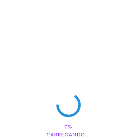
BRUXA, BRUXA VENHA À MINHA FESTA –
ATIVIDADE NA LATA
1 comentários
1
3
4
…
5
Pesquisar
CARREGANDO...