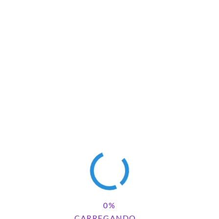
figurinhas das
moções
Balão Brasil
ui!
CARREGANDO...