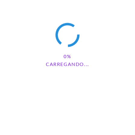
crianças. Ao trabalhar essa temática na educação
ias importantes e promover a inclusão e o respeito
CARREGANDO...