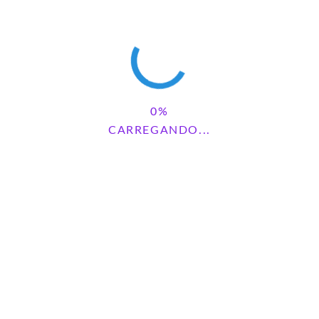
KATYA
REPLY
maio 14, 2026 - 8:28 am
amei o arquivo obrigado pela gentileza
CARREGANDO...
DEIXE UM COMENTÁRIO