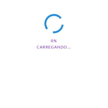
1 COMENTÁRIOS
MARIANA
REPLY
junho 4, 2025 - 12:48 pm
Preciso de recursos auxiliares para planejamento de aula para
todas as disciplinas, principalmente para o berçario
CARREGANDO...
DEIXE UM COMENTÁRIO