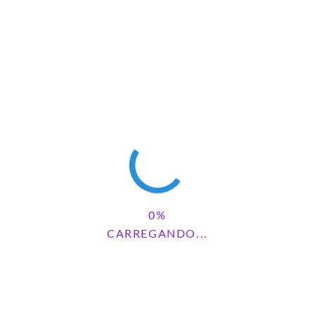
O jumentinho que carregou um rei,
Clique aqui
para obter!
CARREGANDO...