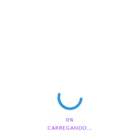
AURORA Máquina Plastificadora,
Clique aqui
para obter!
REUNIÃO DE PAIS
CARREGANDO...