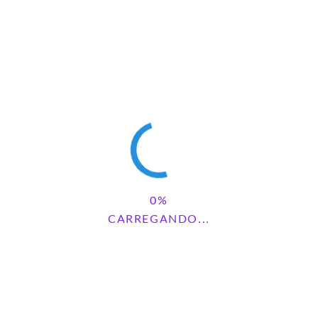
Baixe aqui os dados do Folclore Brasileiro
Incorpore essa atividade no seu planejamento e
proporcione uma experiência educativa
CARREGANDO...
inesquecível para suas crianças, combinando
aprendizado cultural e desenvolvimento de
habilidades de forma divertida e interativa!