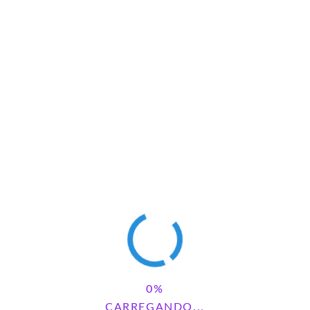
has Primavera
Pote da Calma Como
ar nas agendas
fazer
CARREGANDO...