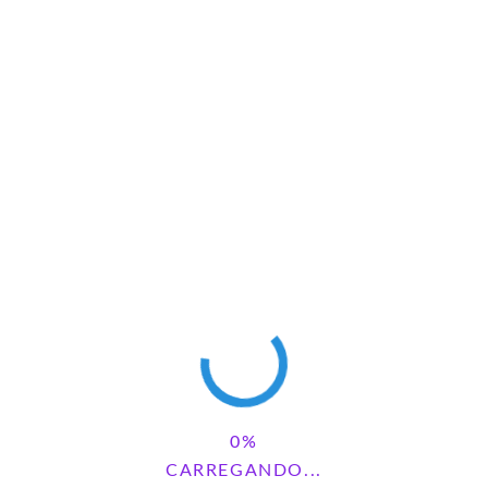
1 COMENTÁRIOS
MARCELA BEZERRA DOS SANTOS
REPLY
agosto 21, 2024 - 6:47 pm
Material maravilhoso
DEIXE UM COMENTÁRIO
CARREGANDO...