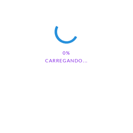
ALDENIRA BRAGA COSTA DINIZ
REPLY
dezembro 4, 2025 - 6:57 pm
Painel férias
MARIA APARECIDA DA SILVA
REPLY
junho 18, 2026 - 6:22 pm
CARREGANDO...
Acho esse material perfeito
DELMA DE CARVALHO
REPLY
junho 24, 2026 - 9:41 pm
Como faço para adquirir esse painel de férias. Está lindo!
PAMELA FUMAGALLI
REPLY
junho 26, 2026 - 5:15 pm