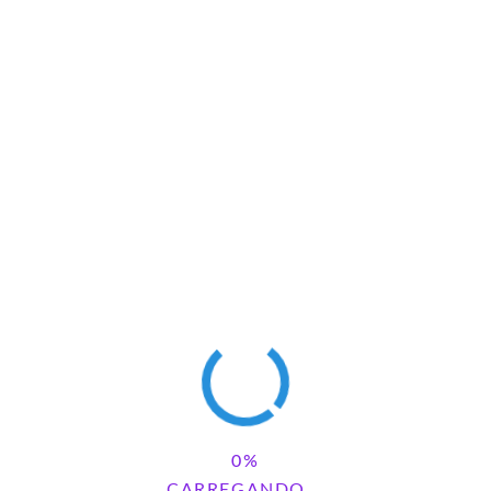
vidades na Lata
RI – HISTÓRIA NA LATA
CARREGANDO...