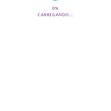
CARREGANDO...
Save my name, email, and website in this browser for the next
time I comment.