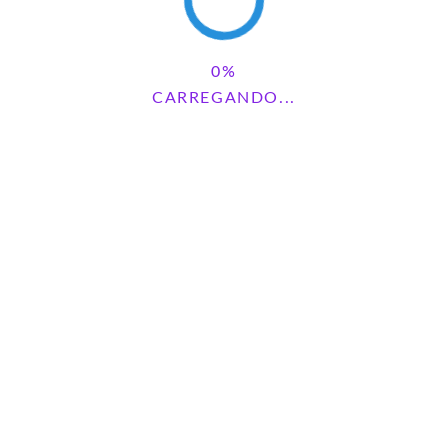
Save my name, email, and website in this browser for the next
time I comment.
CARREGANDO...
Pesquisar
PESQUISAR