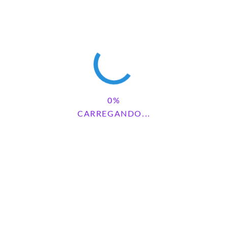
maio 23, 2025 - 12:57 am
Que Deus te abençoe por esse projeto lindo! Parabéns! Vejo que
muitas pessoas são ajudadas por você! Deus vai te dar o retorno
das melhores formas!
Um abraço!
PAMELA FUMAGALLI
REPLY
maio 23, 2025 - 4:03 pm
CARREGANDO...
Muito obrigada!!
BRUNA
REPLY
junho 11, 2025 - 3:35 pm
Gratidão ❤️