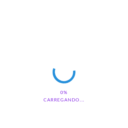
FESTA JUNINA
1 COMENTÁRIOS
CARREGANDO...
ELIANA SOARES
REPLY
junho 4, 2023 - 4:54 pm