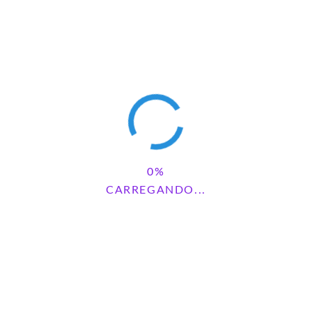
té chegar no caule, não passe dali, assim quando
 base e a arvore já na posição correta.
CARREGANDO...
ra obter!