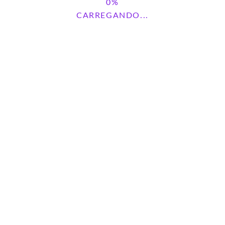
CARREGANDO...
no link abaixo!
ui!