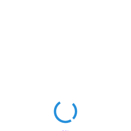
m papel mais durinho, se for fotográfico vai ficar
ver uma mensagem na parte de trás do cartão.