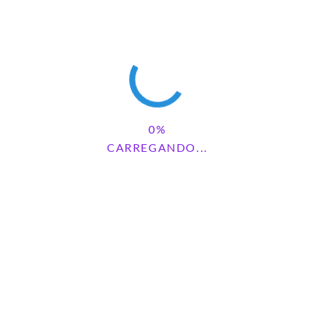
DILMA NAZÁRIO SARMENTO
REPLY
abril 29, 2025 - 1:30 am
Que tudooo. Adoreiii♡
ANA CRISTINA BATISTA NEVES
REPLY
abril 17, 2026 - 4:31 pm
Lindo demais! Vou fazer com meus alunos do 1° ano. Obrigada!
CARREGANDO...
Deus abençoe vocês!
CONSUÊLO APARECIDA VELOSO
REPLY
abril 21, 2026 - 1:08 pm
Excelente,parabéns!👏👏👏
PAMELA FUMAGALLI
REPLY