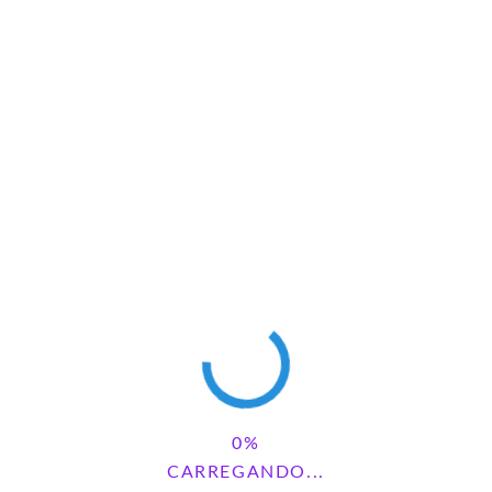
Recurso maravilhoso
MARIA
REPLY
julho 7, 2025 - 9:48 pm
Parabéns seu trabalho é maravilhoso e obrigado por compartilhar.
Deus lhe retribua em sabedoria 🙏.
DEIXE UM COMENTÁRIO
CARREGANDO...